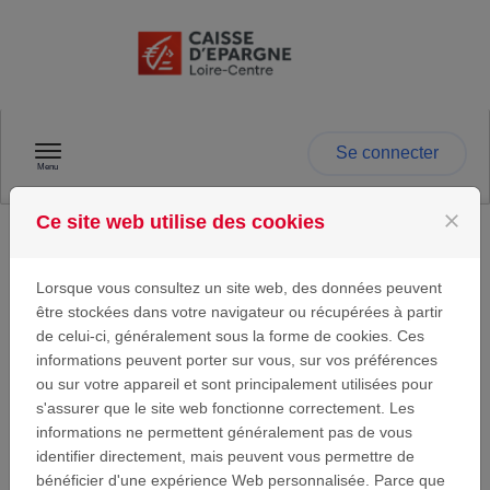
Passer au contenu
Se connecter
Menu
close
Ce site web utilise des cookies
Identification
Lorsque vous consultez un site web, des données peuvent
être stockées dans votre navigateur ou récupérées à partir
de celui-ci, généralement sous la forme de cookies. Ces
informations peuvent porter sur vous, sur vos préférences
Se connecter
ou sur votre appareil et sont principalement utilisées pour
s'assurer que le site web fonctionne correctement. Les
Si vous avez déjà un compte utilisateur Caisse
informations ne permettent généralement pas de vous
d'Epargne Loire-Centre, entrez votre adresse email
et votre mot de passe ci-dessous.
identifier directement, mais peuvent vous permettre de
bénéficier d'une expérience Web personnalisée. Parce que