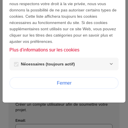
Email:
nous respectons votre droit à la vie privée, nous vous
donnons la possibilité de ne pas autoriser certains types de
cookies. Cette liste affichera toujours les cookies
nécessaires au fonctionnement du site. Si des cookies
Mot de passe :
supplémentaires sont utilisés sur ce site Web, vous pouvez
visibility
cliquer sur les titres des catégories pour en savoir plus et
ajuster vos préférences.
Mot de passe perdu ?
Plus d'informations sur les cookies
Se connecter
Nécessaires (toujours actif)
Fermer
Créer un nouveau compte
Créer un compte utilisateur afin de soumettre votre
projet.
Email: