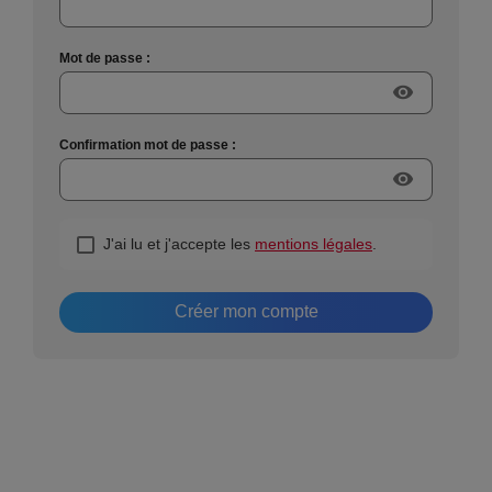
Mot de passe :
visibility
Confirmation mot de passe :
visibility
J'ai lu et j'accepte les
mentions légales
.
Créer mon compte